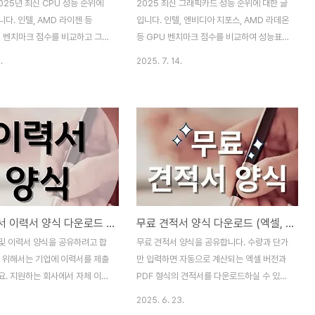
025년 최신 CPU 성능 순위에
2025 최신 그래픽카드 성능 순위에 대한 글
다. 인텔, AMD 라이젠 등
입니다. 인텔, 엔비디아 지포스, AMD 라데온
별 벤치마크 점수를 비교하고 그에
등 GPU 벤치마크 점수를 비교하여 성능표를
확인하실 수 있습니다. CPU 성
만들었으니 글카 순위에 참고해 보세요. 그래
.
2025. 7. 14.
U 성능 순위 표는 2가지로 구분
픽카드 성능 순위 그래픽카드 성능 순위표는
스레드: 여러 작업을 동시에 빠
다음 4가지 단계로 구분할 수 있습니다.상위
글 스레드: 하나의 작업을 빠르게
권중상위권중하위권하위권해당 글에서는 상
서는 멀티스레드 CPU 성능 순위
위권 그래픽카드의 성능 순위표를 제공합니
니다. 그래픽카드 성능 순위 확인
다. 특정 게임 사양에 적합한 그래픽카드를
성능 순위표 (2025년)본 글에서
찾고 있다면 그래픽카드 비교 사이트(바로가
(Multithread) CPU 성능 순
기)를 통해 게임에서 요구하는 최소사양과 내
를 제공합니다. 단축키 Ctrl+f를
그래픽카드를 비교해볼 수 있습니다. 모델명
하는 모델을 쉽게 찾으실 수 있습
을 입력하고 COMPARE 버튼을 누른 뒤,
자기소개서 이력서 양식 다운로드 (무료)
무료 견적서 양식 다운로드 (엑셀, 한글 hwp)
표에서 원하는 모델명을 찾지 못
G3D Mark 점수를 비교하세요. 점수가 높을
 사이트에서 직접 검색하여 모델
수록 좋습니다. 내 CPU 순위 확인하기 그래
및 이력서 양식을 공유하려고 합
무료 견적서 양식을 공유합니다. 수량과 단가
있습니다. 성능 순위..
픽카드 성능 순위표 (2025년)3D 그래픽 성
을 위해서는 기업에 이력서를 제출
만 입력하면 자동으로 계산되는 엑셀 버전과
능 테스..
요. 지원하는 회사에서 자체 이력
PDF 형식의 견적서를 다운로드하실 수 있습
공하는 경우, 해당 양식을 사용
니다. 한글(HWP) 프로그램을 사용하신다면
2025. 6. 23.
좋습니다. 그렇지 않은 경우에는
PDF 버전을 다운로드받아 사용하시면 됩니